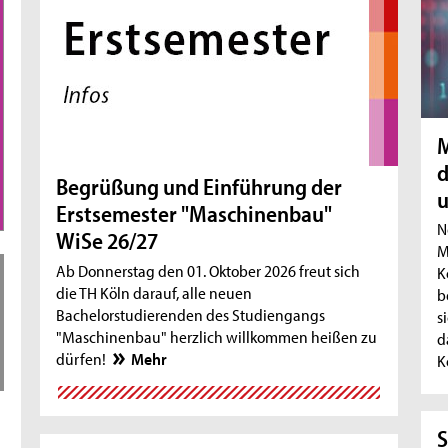
M
d
Begrüßung und Einführung der
Erstsemester "Maschinenbau"
N
WiSe 26/27
M
Ab Donnerstag den 01. Oktober 2026 freut sich
K
die TH Köln darauf, alle neuen
b
Bachelorstudierenden des Studiengangs
s
"Maschinenbau" herzlich willkommen heißen zu
d
dürfen!
Mehr
K
S