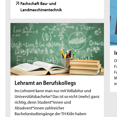
Fachschaft Bau- und
Landmaschinentechnik
I
O
F
F
M
Lehramt an Berufskollegs
i
Ins Lehramt kann man nur mit Vollabitur und
Universitätsbachelor? Das ist so nicht (mehr) ganz
richtig, denn Student*innen und
Absolvent*innen zahlreicher
Bachelorstudiengänge der TH Köln haben