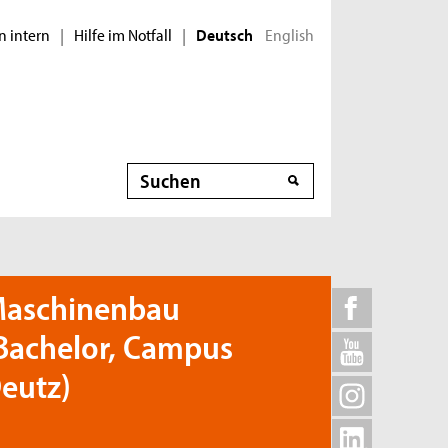
n intern
Hilfe im Notfall
English
|
|
Deutsch
Suche
aschinenbau
Bachelor, Campus
eutz)