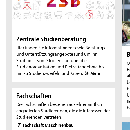
Zentrale Studienberatung
Hier finden Sie Informationen sowie Beratungs-
B
und Unterstützungsangebote rund um Ihr
Studium – vom Studienstart über die
O
Studienorganisation und Freizeitangebote bis
B
hin zu Studienzweifeln und Krisen.
Mehr
a
b
b
Fachschaften
U
f
Die Fachschaften bestehen aus ehrenamtlich
b
engagierten Studierenden, die die Interessen der
Studierenden vertreten.
Fachschaft Maschinenbau