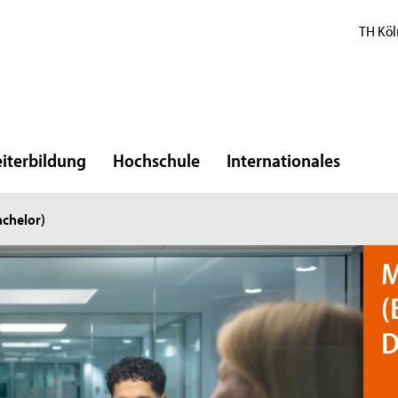
TH Köl
iterbildung
Hochschule
Internationales
chelor)
M
(
D