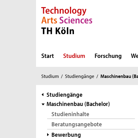
Direkt zur Hauptnavigation
Direkt zur Subnavigation
Direkt zum Inhalt
Direkt zum Fußbereich
Start
Studium
Forschung
We
Sie
Studium
/
Studiengänge
/
Maschinenbau (Ba
sind
hier:
Subnavigation
Studiengänge
Maschinenbau (Bachelor)
Studieninhalte
Beratungsangebote
Bewerbung