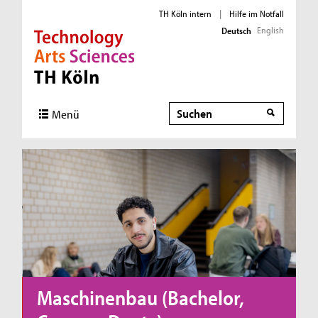
TH Köln intern
|
Hilfe im Notfall
English
Deutsch
Direkt zur Hauptnavigation
Direkt zur Subnavigation
Direkt zum Inhalt
Direkt zum Fußbereich
Suche
Menü
Maschinenbau (Bachelor,