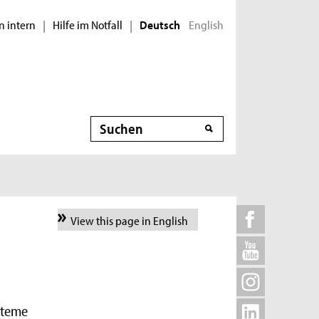
n intern
Hilfe im Notfall
English
|
|
Deutsch
Suche
View this page in English
steme