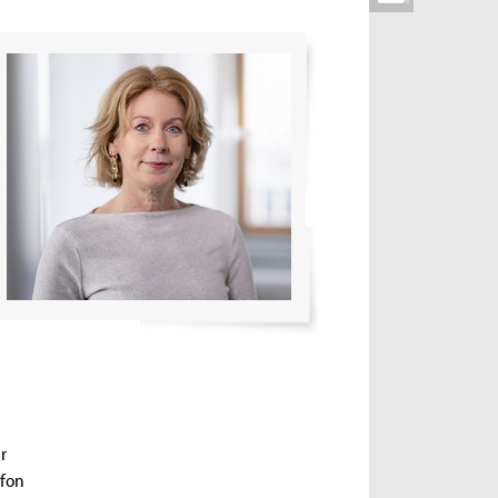
r
efon