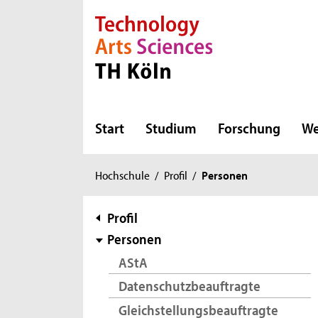
Direkt zur Hauptnavigation
Direkt zur Subnavigation
Direkt zum Inhalt
Direkt zum Fußbereich
Start
Studium
Forschung
We
Sie
Hochschule
/
Profil
/
Personen
sind
hier:
Subnavigation
Profil
Personen
AStA
Datenschutzbeauftragte
Gleichstellungsbeauftragte