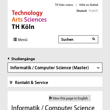
TH Köln intern
|
Hilfe im Notfall
English
Deutsch
Direkt zur Hauptnavigation
Direkt zur Subnavigation
Direkt zum Inhalt
Direkt zum Fußbereich
Suche
Menü
Studiengänge
Informatik / Computer Science (Master)
Kontakt & Service
View this page in English
Informatik / Computer Science