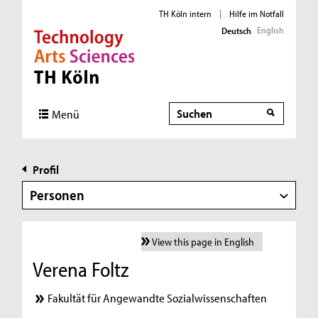
TH Köln intern
|
Hilfe im Notfall
English
Deutsch
Direkt zur Hauptnavigation
Direkt zur Subnavigation
Direkt zum Inhalt
Direkt zum Fußbereich
Suche
Menü
Profil
Personen
View this page in English
Verena Foltz
Fakultät für Angewandte Sozialwissenschaften