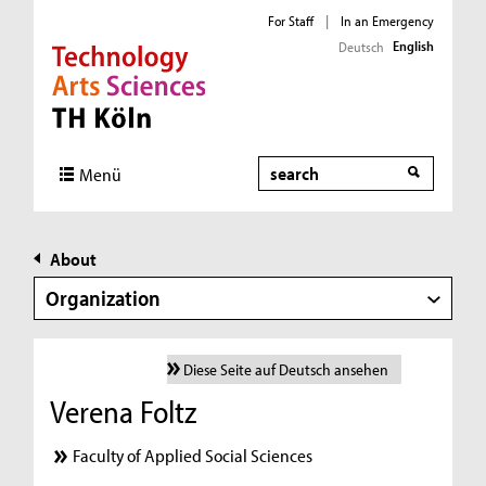
For Staff
|
In an Emergency
English
Deutsch
Direkt zur Hauptnavigation
Direkt zur Subnavigation
Direkt zum Inhalt
Direkt zum Fußbereich
Search
Menü
About
Organization
Diese Seite auf Deutsch ansehen
Verena Foltz
Faculty of Applied Social Sciences