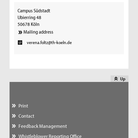
Campus Südstadt
Ubierring 48
50678 Köln
Mailing address
verena.foltz@th-koeln.de
Up
Print
Contact
Feedback Management
Whistleblower Reporting Office