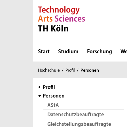
Direkt zur Hauptnavigation
Direkt zur Subnavigation
Direkt zum Inhalt
Direkt zum Fußbereich
Start
Studium
Forschung
We
Sie
Hochschule
/
Profil
/
Personen
sind
hier:
Subnavigation
Profil
Personen
AStA
Datenschutzbeauftragte
Gleichstellungsbeauftragte