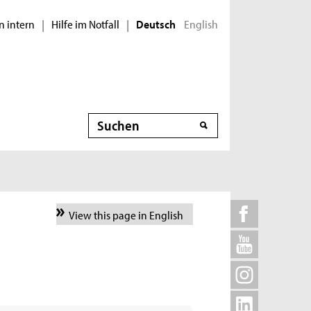
n intern
Hilfe im Notfall
English
|
|
Deutsch
Suche
View this page in English