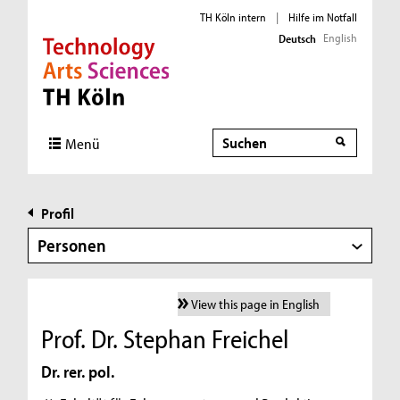
TH Köln intern
|
Hilfe im Notfall
English
Deutsch
Direkt zur Hauptnavigation
Direkt zur Subnavigation
Direkt zum Inhalt
Direkt zum Fußbereich
Suche
Menü
Profil
Personen
View this page in English
Prof. Dr. Stephan Freichel
Dr. rer. pol.