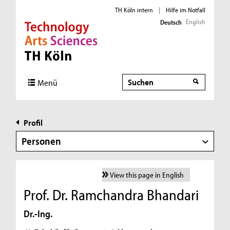
TH Köln intern
|
Hilfe im Notfall
English
Deutsch
Direkt zur Hauptnavigation
Direkt zur Subnavigation
Direkt zum Inhalt
Direkt zum Fußbereich
Suche
Menü
Profil
Personen
View this page in English
Prof. Dr. Ramchandra Bhandari
Dr.-Ing.