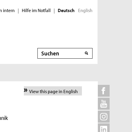
n intern
Hilfe im Notfall
English
|
|
Deutsch
Suche
View this page in English
hnik