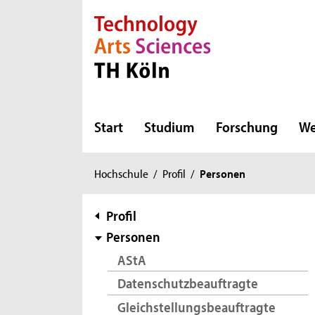
Direkt zur Hauptnavigation
Direkt zur Subnavigation
Direkt zum Inhalt
Direkt zum Fußbereich
Start
Studium
Forschung
We
Sie
Hochschule
/
Profil
/
Personen
sind
hier:
Subnavigation
Profil
Personen
AStA
Datenschutzbeauftragte
Gleichstellungsbeauftragte