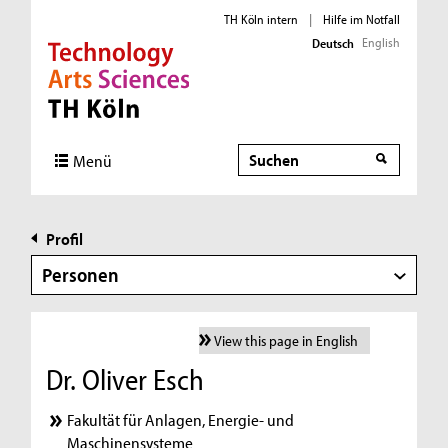
TH Köln intern
|
Hilfe im Notfall
English
Deutsch
Direkt zur Hauptnavigation
Direkt zur Subnavigation
Direkt zum Inhalt
Direkt zum Fußbereich
Suche
Menü
Profil
Personen
View this page in English
Dr. Oliver Esch
Fakultät für Anlagen, Energie- und
Maschinensysteme