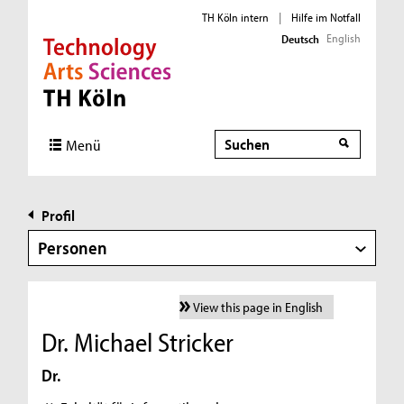
TH Köln intern
|
Hilfe im Notfall
English
Deutsch
Direkt zur Hauptnavigation
Direkt zur Subnavigation
Direkt zum Inhalt
Direkt zum Fußbereich
Suche
Menü
Profil
Personen
View this page in English
Dr. Michael Stricker
Dr.