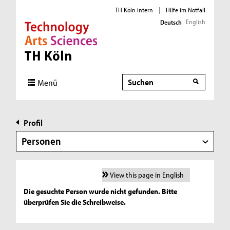
TH Köln intern
|
Hilfe im Notfall
English
Deutsch
Direkt zur Hauptnavigation
Direkt zur Subnavigation
Direkt zum Inhalt
Direkt zum Fußbereich
Suche
Menü
Profil
Personen
View this page in English
Die gesuchte Person wurde nicht gefunden. Bitte
überprüfen Sie die Schreibweise.