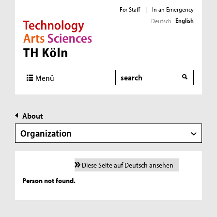
For Staff
|
In an Emergency
English
Deutsch
Direkt zur Hauptnavigation
Direkt zur Subnavigation
Direkt zum Inhalt
Direkt zum Fußbereich
Search
Menü
About
Organization
Diese Seite auf Deutsch ansehen
Person not found.