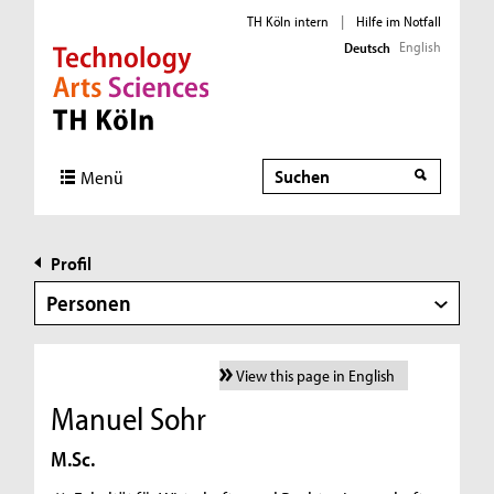
TH Köln intern
|
Hilfe im Notfall
English
Deutsch
Direkt zur Hauptnavigation
Direkt zur Subnavigation
Direkt zum Inhalt
Direkt zum Fußbereich
Suche
Menü
Profil
Personen
View this page in English
Manuel Sohr
M.Sc.