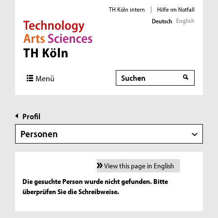
TH Köln intern
|
Hilfe im Notfall
English
Deutsch
Direkt zur Hauptnavigation
Direkt zur Subnavigation
Direkt zum Inhalt
Direkt zum Fußbereich
Suche
Menü
Profil
Personen
View this page in English
Die gesuchte Person wurde nicht gefunden. Bitte
überprüfen Sie die Schreibweise.