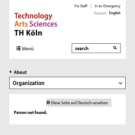
For Staff
|
In an Emergency
English
Deutsch
Direkt zur Hauptnavigation
Direkt zur Subnavigation
Direkt zum Inhalt
Direkt zum Fußbereich
Search
Menü
About
Organization
Diese Seite auf Deutsch ansehen
Person not found.