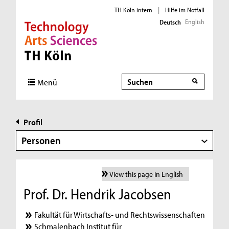
TH Köln intern
|
Hilfe im Notfall
English
Deutsch
Direkt zur Hauptnavigation
Direkt zur Subnavigation
Direkt zum Inhalt
Direkt zum Fußbereich
Suche
Menü
Profil
Personen
View this page in English
Prof. Dr. Hendrik Jacobsen
Fakultät für Wirtschafts- und Rechtswissenschaften
Schmalenbach Institut für