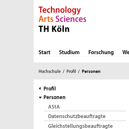
Direkt zur Hauptnavigation
Direkt zur Subnavigation
Direkt zum Inhalt
Direkt zum Fußbereich
Start
Studium
Forschung
We
Sie
Hochschule
/
Profil
/
Personen
sind
hier:
Subnavigation
Profil
Personen
AStA
Datenschutzbeauftragte
Gleichstellungsbeauftragte