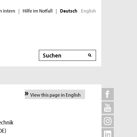
n intern
Hilfe im Notfall
English
|
|
Deutsch
Suche
View this page in English
echnik
OE)