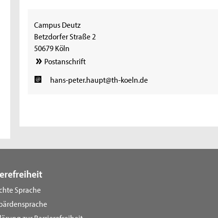
Campus Deutz
Betzdorfer Straße 2
50679 Köln
Postanschrift
hans-peter.haupt@th-koeln.de
erefreiheit
ichte Sprache
bärdensprache
lärung zur Barrierefreiheit