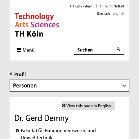
TH Köln intern
|
Hilfe im Notfall
English
Deutsch
Direkt zur Hauptnavigation
Direkt zur Subnavigation
Direkt zum Inhalt
Direkt zum Fußbereich
Suche
Menü
Profil
Personen
View this page in English
Dr. Gerd Demny
Fakultät für Bauingenieurwesen und
Umwelttechnik