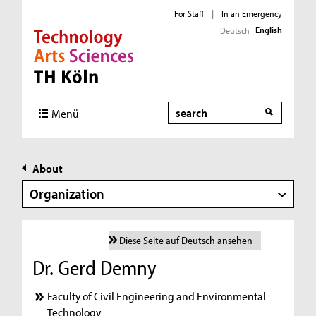
For Staff
|
In an Emergency
English
Deutsch
Direkt zur Hauptnavigation
Direkt zur Subnavigation
Direkt zum Inhalt
Direkt zum Fußbereich
Search
Menü
About
Organization
Diese Seite auf Deutsch ansehen
Dr. Gerd Demny
Faculty of Civil Engineering and Environmental
Technology