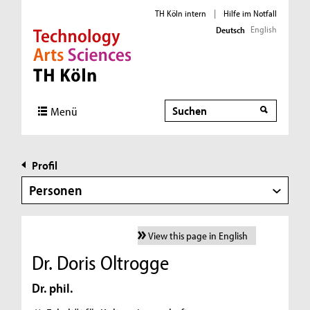
TH Köln intern
|
Hilfe im Notfall
English
Deutsch
Direkt zur Hauptnavigation
Direkt zur Subnavigation
Direkt zum Inhalt
Direkt zum Fußbereich
Suche
Menü
Profil
Personen
View this page in English
Dr. Doris Oltrogge
Dr. phil.