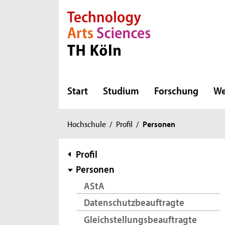
Direkt zur Hauptnavigation
Direkt zur Subnavigation
Direkt zum Inhalt
Direkt zum Fußbereich
Start
Studium
Forschung
We
Sie
Hochschule
/
Profil
/
Personen
sind
hier:
Subnavigation
Profil
Personen
AStA
Datenschutzbeauftragte
Gleichstellungsbeauftragte