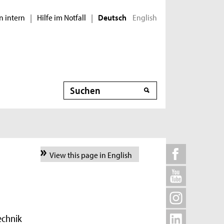
n intern
Hilfe im Notfall
English
|
|
Deutsch
Suche
View this page in English
echnik