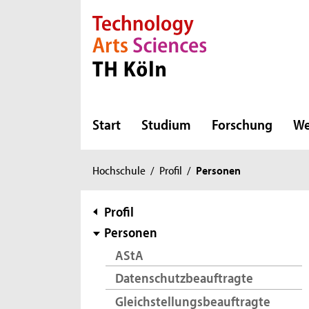
Direkt zur Hauptnavigation
Direkt zur Subnavigation
Direkt zum Inhalt
Direkt zum Fußbereich
Start
Studium
Forschung
We
Sie
Hochschule
/
Profil
/
Personen
sind
hier:
Subnavigation
Profil
Personen
AStA
Datenschutzbeauftragte
Gleichstellungsbeauftragte