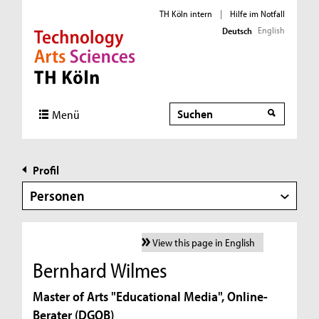
TH Köln intern
|
Hilfe im Notfall
English
Deutsch
Direkt zur Hauptnavigation
Direkt zur Subnavigation
Direkt zum Inhalt
Direkt zum Fußbereich
Suche
Menü
Profil
Personen
View this page in English
Bernhard Wilmes
Master of Arts "Educational Media", Online-
Berater (DGOB)