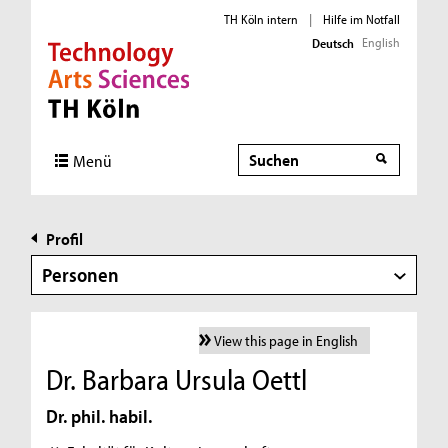
TH Köln intern
|
Hilfe im Notfall
English
Deutsch
Direkt zur Hauptnavigation
Direkt zur Subnavigation
Direkt zum Inhalt
Direkt zum Fußbereich
Suche
Menü
Profil
Personen
View this page in English
Dr. Barbara Ursula Oettl
Dr. phil. habil.