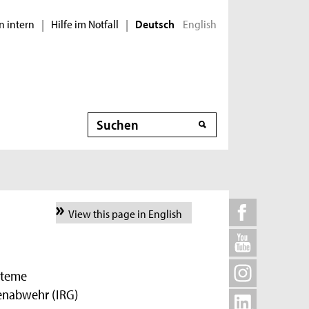
n intern
Hilfe im Notfall
English
|
|
Deutsch
Suche
View this page in English
steme
renabwehr (IRG)