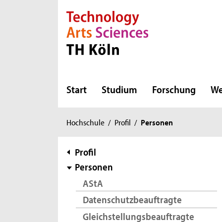
Direkt zur Hauptnavigation
Direkt zur Subnavigation
Direkt zum Inhalt
Direkt zum Fußbereich
Start
Studium
Forschung
We
Sie
Hochschule
/
Profil
/
Personen
sind
hier:
Subnavigation
Profil
Personen
AStA
Datenschutzbeauftragte
Gleichstellungsbeauftragte