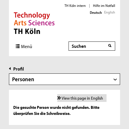
TH Köln intern
|
Hilfe im Notfall
English
Deutsch
Direkt zur Hauptnavigation
Direkt zur Subnavigation
Direkt zum Inhalt
Direkt zum Fußbereich
Suche
Menü
Profil
Personen
View this page in English
Die gesuchte Person wurde nicht gefunden. Bitte
überprüfen Sie die Schreibweise.