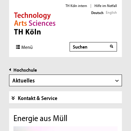
TH Köln intern
|
Hilfe im Notfall
English
Deutsch
Direkt zur Hauptnavigation
Direkt zur Subnavigation
Direkt zum Inhalt
Direkt zum Fußbereich
Suche
Menü
Hochschule
Aktuelles
Kontakt & Service
Energie aus Müll