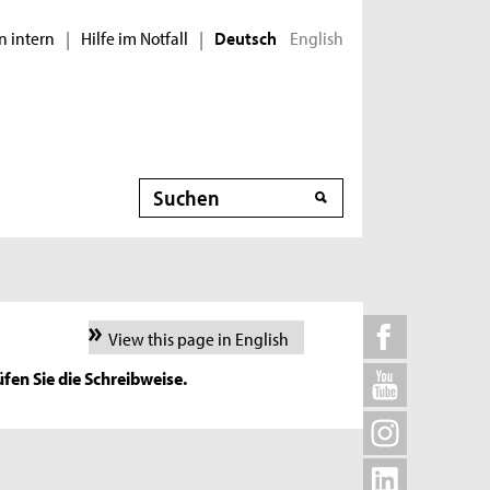
n intern
Hilfe im Notfall
English
|
|
Deutsch
Suche
View this page in English
fen Sie die Schreibweise.