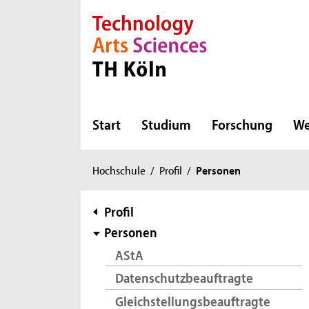
Direkt zur Hauptnavigation
Direkt zur Subnavigation
Direkt zum Inhalt
Direkt zum Fußbereich
Start
Studium
Forschung
We
Sie
Hochschule
/
Profil
/
Personen
sind
hier:
Subnavigation
Profil
Personen
AStA
Datenschutzbeauftragte
Gleichstellungsbeauftragte