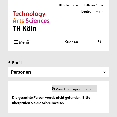
TH Köln intern
|
Hilfe im Notfall
English
Deutsch
Direkt zur Hauptnavigation
Direkt zur Subnavigation
Direkt zum Inhalt
Direkt zum Fußbereich
Suche
Menü
Profil
Personen
View this page in English
Die gesuchte Person wurde nicht gefunden. Bitte
überprüfen Sie die Schreibweise.