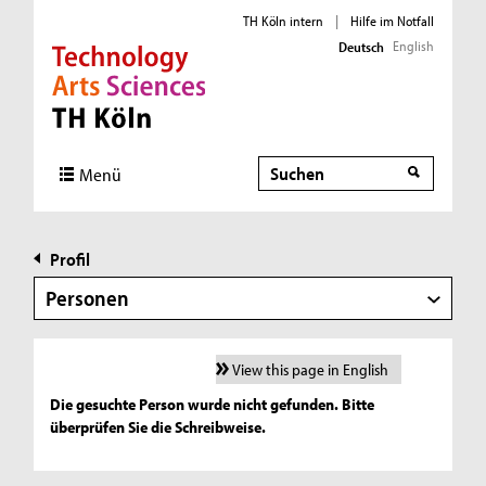
TH Köln intern
|
Hilfe im Notfall
English
Deutsch
Direkt zur Hauptnavigation
Direkt zur Subnavigation
Direkt zum Inhalt
Direkt zum Fußbereich
Suche
Menü
Profil
Personen
View this page in English
Die gesuchte Person wurde nicht gefunden. Bitte
überprüfen Sie die Schreibweise.