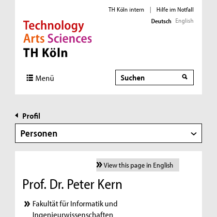
TH Köln intern
|
Hilfe im Notfall
English
Deutsch
Direkt zur Hauptnavigation
Direkt zur Subnavigation
Direkt zum Inhalt
Direkt zum Fußbereich
Suche
Menü
Profil
Personen
View this page in English
Prof. Dr. Peter Kern
Fakultät für Informatik und
Ingenieurwissenschaften