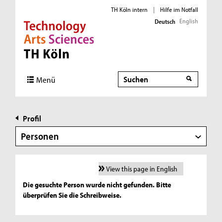
TH Köln intern
|
Hilfe im Notfall
English
Deutsch
Direkt zur Hauptnavigation
Direkt zur Subnavigation
Direkt zum Inhalt
Direkt zum Fußbereich
Suche
Menü
Profil
Personen
View this page in English
Die gesuchte Person wurde nicht gefunden. Bitte
überprüfen Sie die Schreibweise.