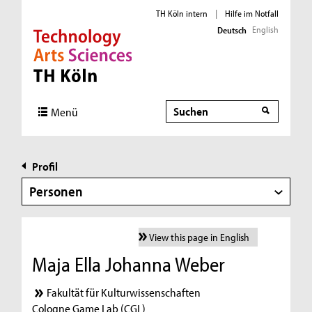
TH Köln intern
|
Hilfe im Notfall
English
Deutsch
Direkt zur Hauptnavigation
Direkt zur Subnavigation
Direkt zum Inhalt
Direkt zum Fußbereich
Suche
Menü
Profil
Personen
View this page in English
Maja Ella Johanna Weber
Fakultät für Kulturwissenschaften
Cologne Game Lab (CGL)