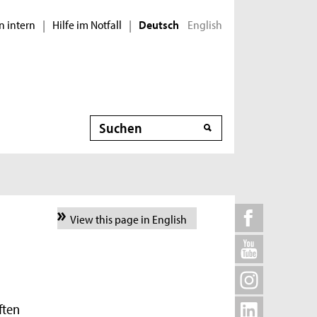
n intern
Hilfe im Notfall
English
|
|
Deutsch
Suche
View this page in English
ften