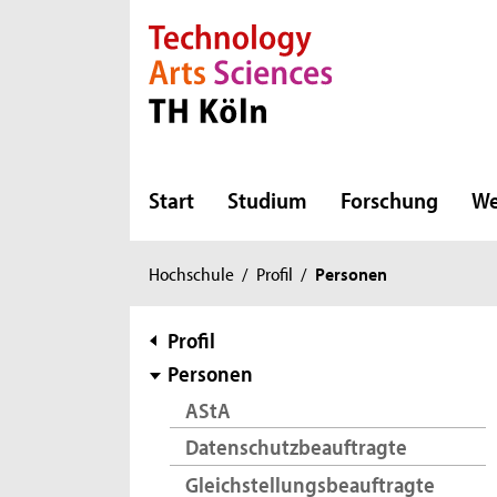
Direkt zur Hauptnavigation
Direkt zur Subnavigation
Direkt zum Inhalt
Direkt zum Fußbereich
Start
Studium
Forschung
We
Sie
Hochschule
/
Profil
/
Personen
sind
hier:
Subnavigation
Profil
Personen
AStA
Datenschutzbeauftragte
Gleichstellungsbeauftragte