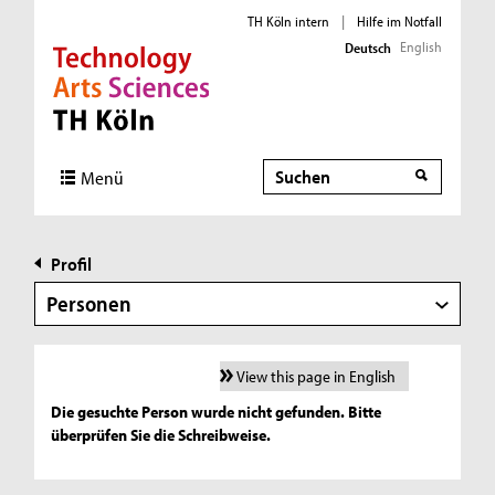
TH Köln intern
|
Hilfe im Notfall
English
Deutsch
Direkt zur Hauptnavigation
Direkt zur Subnavigation
Direkt zum Inhalt
Direkt zum Fußbereich
Suche
Menü
Profil
Personen
View this page in English
Die gesuchte Person wurde nicht gefunden. Bitte
überprüfen Sie die Schreibweise.