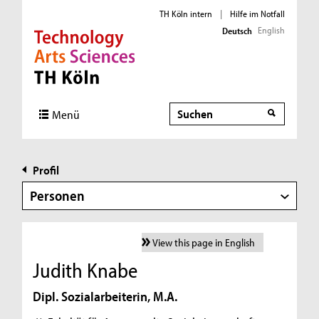
TH Köln intern
|
Hilfe im Notfall
English
Deutsch
Direkt zur Hauptnavigation
Direkt zur Subnavigation
Direkt zum Inhalt
Direkt zum Fußbereich
Suche
Menü
Profil
Personen
View this page in English
Judith Knabe
Dipl. Sozialarbeiterin, M.A.