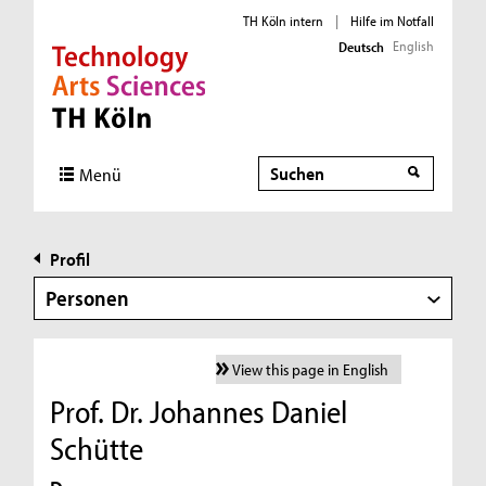
TH Köln intern
|
Hilfe im Notfall
English
Deutsch
Direkt zur Hauptnavigation
Direkt zur Subnavigation
Direkt zum Inhalt
Direkt zum Fußbereich
Suche
Menü
Profil
Personen
View this page in English
Prof. Dr. Johannes Daniel
Schütte