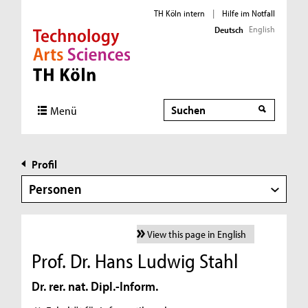
TH Köln intern
|
Hilfe im Notfall
English
Deutsch
Direkt zur Hauptnavigation
Direkt zur Subnavigation
Direkt zum Inhalt
Direkt zum Fußbereich
Suche
Menü
Profil
Personen
View this page in English
Prof. Dr. Hans Ludwig Stahl
Dr. rer. nat. Dipl.-Inform.