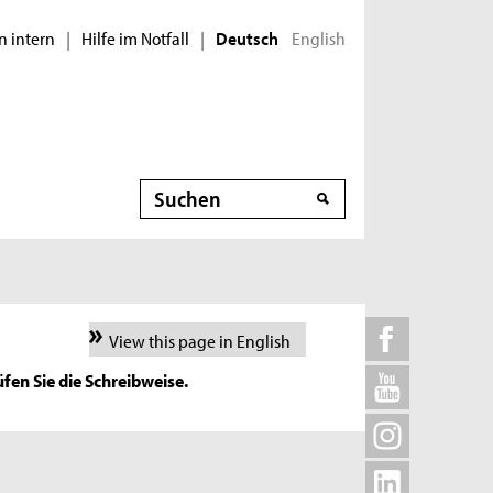
n intern
Hilfe im Notfall
English
|
|
Deutsch
Suche
View this page in English
fen Sie die Schreibweise.