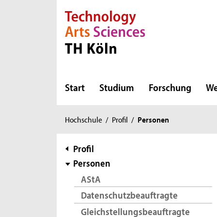
Direkt zur Hauptnavigation
Direkt zur Subnavigation
Direkt zum Inhalt
Direkt zum Fußbereich
Start
Studium
Forschung
We
Sie
Hochschule
/
Profil
/
Personen
sind
hier:
Subnavigation
Profil
Personen
AStA
Datenschutzbeauftragte
Gleichstellungsbeauftragte