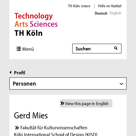
TH Köln intern
|
Hilfe im Notfall
English
Deutsch
Direkt zur Hauptnavigation
Direkt zur Subnavigation
Direkt zum Inhalt
Direkt zum Fußbereich
Suche
Menü
Profil
Personen
View this page in English
Gerd Mies
Fakultät für Kulturwissenschaften
Köln International School of Design (KISD)