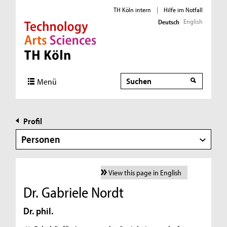
TH Köln intern
|
Hilfe im Notfall
English
Deutsch
Direkt zur Hauptnavigation
Direkt zur Subnavigation
Direkt zum Inhalt
Direkt zum Fußbereich
Suche
Menü
Profil
Personen
View this page in English
Dr. Gabriele Nordt
Dr. phil.