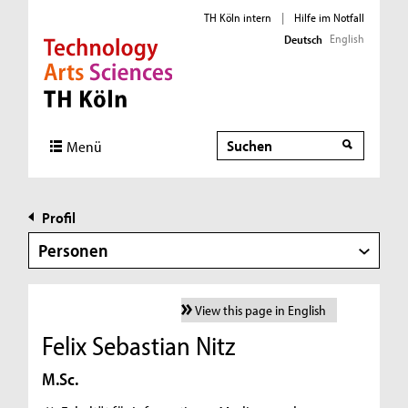
TH Köln intern
|
Hilfe im Notfall
English
Deutsch
Direkt zur Hauptnavigation
Direkt zur Subnavigation
Direkt zum Inhalt
Direkt zum Fußbereich
Suche
Menü
Profil
Personen
View this page in English
Felix Sebastian Nitz
M.Sc.