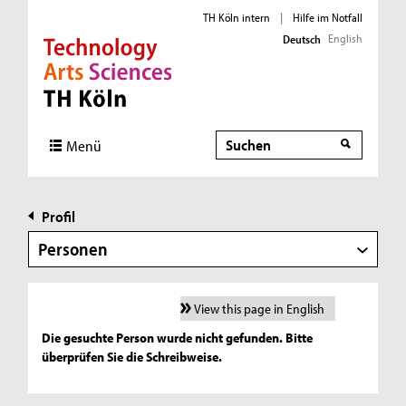
TH Köln intern
|
Hilfe im Notfall
English
Deutsch
Direkt zur Hauptnavigation
Direkt zur Subnavigation
Direkt zum Inhalt
Direkt zum Fußbereich
Suche
Menü
Profil
Personen
View this page in English
Die gesuchte Person wurde nicht gefunden. Bitte
überprüfen Sie die Schreibweise.