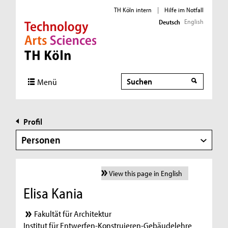
TH Köln intern
|
Hilfe im Notfall
English
Deutsch
Direkt zur Hauptnavigation
Direkt zur Subnavigation
Direkt zum Inhalt
Direkt zum Fußbereich
Suche
Menü
Profil
Personen
View this page in English
Elisa Kania
Fakultät für Architektur
Institut für Entwerfen-Konstruieren-Gebäudelehre