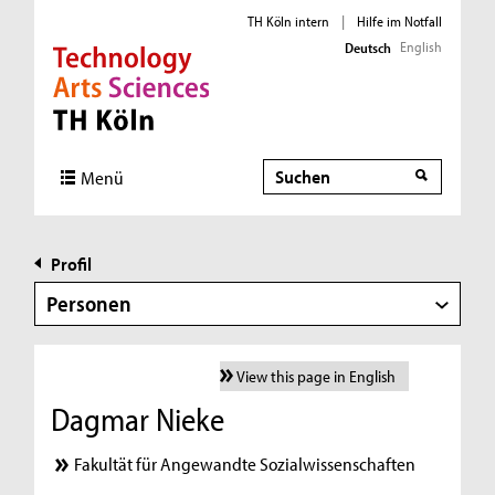
TH Köln intern
|
Hilfe im Notfall
English
Deutsch
Direkt zur Hauptnavigation
Direkt zur Subnavigation
Direkt zum Inhalt
Direkt zum Fußbereich
Suche
Menü
Profil
Personen
View this page in English
Dagmar Nieke
Fakultät für Angewandte Sozialwissenschaften