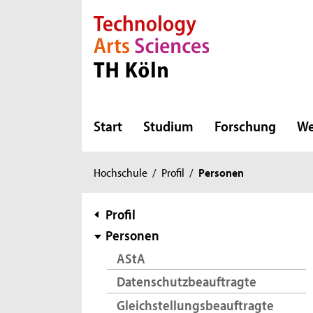
Direkt zur Hauptnavigation
Direkt zur Subnavigation
Direkt zum Inhalt
Direkt zum Fußbereich
Start
Studium
Forschung
We
Sie
Hochschule
/
Profil
/
Personen
sind
hier:
Subnavigation
Profil
Personen
AStA
Datenschutzbeauftragte
Gleichstellungsbeauftragte