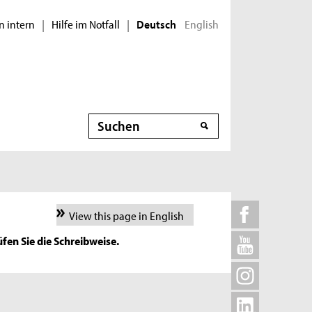
n intern
Hilfe im Notfall
English
|
|
Deutsch
Suche
View this page in English
fen Sie die Schreibweise.