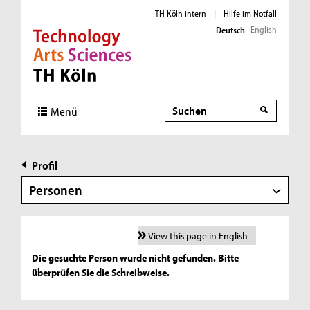
TH Köln intern
|
Hilfe im Notfall
English
Deutsch
Direkt zur Hauptnavigation
Direkt zur Subnavigation
Direkt zum Inhalt
Direkt zum Fußbereich
Suche
Menü
Profil
Personen
View this page in English
Die gesuchte Person wurde nicht gefunden. Bitte
überprüfen Sie die Schreibweise.